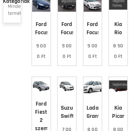
Kategóriák
legjobb
legkeresettebb
forma
Minden
termék
Ford
Ford
Ford
Kia
Focus
Focus
Focus
Rio
9 00
9 00
9 00
8 50
0
Ft
0
Ft
0
Ft
0
Ft
legkereset
Ford
Suzuki
Lada
Kia
Fiesta
Swift
Granta
Picanto
2
személyes
7 00
8 00
8 00