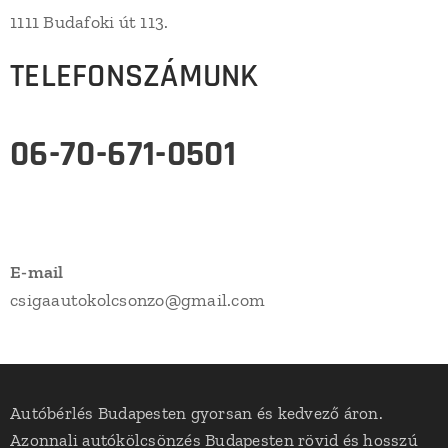
1111 Budafoki út 113.
TELEFONSZÁMUNK
06-70-671-0501
E-mail
csigaautokolcsonzo@gmail.com
Autóbérlés Budapesten gyorsan és kedvező áron.
Azonnali autókölcsönzés Budapesten rövid és hosszú