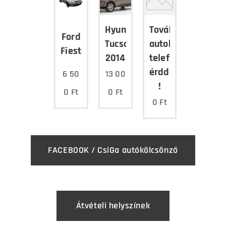
Hyundai
További
Ford
Tucson
autokról
Fiesta
2014
telefonon
érddeklödjön
6 50
13 00
!
0
Ft
0
Ft
0
Ft
FACEBOOK / CsiGa autókölcsönző
Átvételi helyszínek