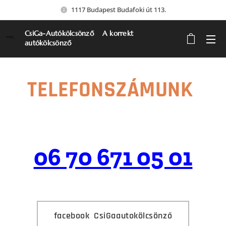
1117 Budapest Budafoki út 113.
CsiGa-Autókölcsönző A korrekt
autókölcsönző
TELEFONSZÁMUNK
06 70 671 05 01
facebook CsiGaautokölcsönző