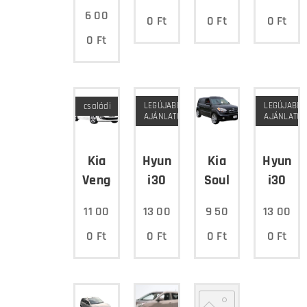
6 00
0
Ft
0
Ft
0
Ft
0
Ft
LEGÚJABB
LEGÚJABB
családi
AJÁNLATUNK
AJÁNLATU
Kia
Hyundai
Kia
Hyunda
Venga
i30
Soul
i30
11 00
13 00
9 50
13 00
0
Ft
0
Ft
0
Ft
0
Ft