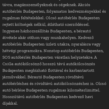
távra, magánszemélyeknek és cégeknek. Akciós
autóbérlés Budapesten, folyamatos kedvezményekkel és
rugalmas feltételekkel. Olcsó autóbérlés Budapesten
rejtett költségek nélkül, átlátható szerződéssel.
Ingyenes házhozszállítás Budapesten, a bérautó
átvétele akár otthon vagy munkahelyen. Kedvező
autóbérlés Budapesten üzleti utakra, nyaralásra vagy
hétvégi programokra. Nonstop autóbérlés Budapesten,
SOS autóbérlés Budapesten váratlan helyzetekre. A
CsiGa autókölcsönző hosszú távú autókölcsönzés
Budapesten megbízható flottával és karbantartott
járművekkel. Bérautó Budapesten rövidtávú
autóbérléshez és rövidtávú autókölcsönzéshez is. Olcsó
autó bérlése Budapesten rugalmas kilométerlimittel.
Hosszútávú autóbérlés Budapesten kedvező havi
díjakkal.