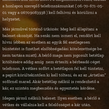
a honlapon szereplő telefonszámunkat ( 06-70-671-05-
01 vagy a 06709083938 ) kell felhívni és körülírni a
helyzetet.
Más járművel történő ütközés: Meg kell állapítani a
baleset okozóját. Ha senki nem ismeri el, rendőrt kell
hívni (ebben az esetben az egyik fél esetlegesen
büntetést is fizethet elsőbbségadási kötelezettsége be
nem tartása miatt). A bérlő maga nem jogosult betétlap
kitöltésére addig amíg nem értesíti a bérbeadó céget
telefonon. A vétkes sofőrt a betétlapon fel kell tüntetni,
a papírt körültekintően ki kell tölteni, és az az „ártatlan”
sofőrnél marad. Akár betétlap nélkül is rendezhető a
kár, ez szintén megbeszélés és egyeztetés kérdése.
Idegen jármű nélküli baleset: Ilyen esetben a bérlő a
vétkes és vállalnia kell a felelősséget a kár után.