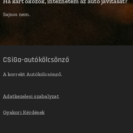
Ha kárt okozok, intézhetem az autó javítását?
Sajnos nem.
CSiGa-autókölcsönző
A korrekt Autókölcsönző.
Adatkezelesi szabalyzat
Gyakori Kérdések