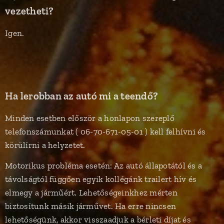
vezetheti?
Igen.
Ha lerobban az autó mi a teendő?
Minden esetben először a honlapon szereplő
telefonszámunkat ( 06-70-671-05-01 ) kell felhívni és
körülírni a helyzetet.
Motorikus probléma esetén: Az autó állapotától és a
távolságtól függően egyik kollégánk trailert hív és
elmegy a járműért. Lehetőségeinkhez mérten
biztosítunk másik járművet. Ha erre nincsen
lehetőségünk, akkor visszaadjuk a bérleti díjat és