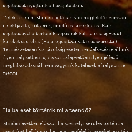
segítséget nyújtunk a hazajutásban.
Defekt esetén: Minden autóban van megfelelő szerszám:
defektjavító, pótkerék, emelő és kerékkulcs. Ezek
segítségével a bérlőnek képesnek kell lennie egyedül
kereket cserélni. (Ha a jogosítványát megszerezte.)
Természetesen kis távolság esetén rendelkezésre állunk
ilyen helyzetben is, viszont alapvetően ilyen jellegű
meghibásodásnál nem vagyunk kötelesek a helyszínre
menni.
Ha baleset történik mi a teendő?
Minden esetben először ha személyi serülés történt a
mentöket kell hívni illetve a megfelelőszerveket, ezután