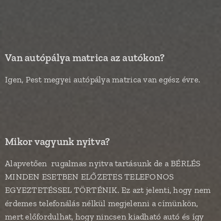
Van autópálya matrica az autókon?
Igen, Pest megyei autópálya matrica van egész évre.
Mikor vagyunk nyitva?
Alapvetően rugalmas nyitva tartásunk de a BÉRLÉS
MINDEN ESETBEN ELŐZETES TELEFONOS
EGYEZTETÉSSEL TÖRTÉNIK. Ez azt jelenti, hogy nem
érdemes telefonálás nélkül megjelenni a címünkön,
mert előfordulhat, hogy nincsen kiadható autó és így