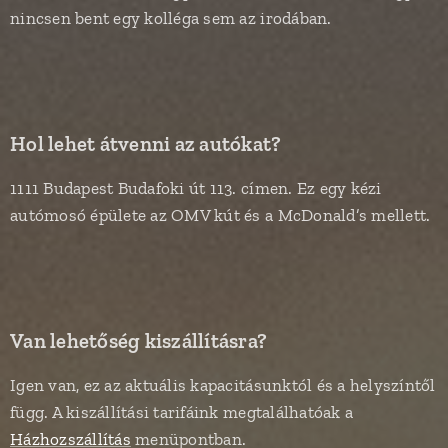
nincsen bent egy kolléga sem az irodában.
Hol lehet átvenni az autókat?
1111 Budapest Budafoki út 113. címen. Ez egy kézi
autómosó épülete az OMV kút és a McDonald’s mellett.
Van lehetőség kiszállításra?
Igen van, ez az aktuális kapacitásunktól és a helyszíntől
függ. A kiszállítási tarifáink megtalálhatóak a
Házhozszállítás
menüpontban.