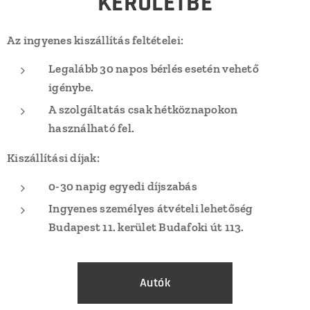
KERÜLETBE
Az ingyenes kiszállítás feltételei:
Legalább 30 napos bérlés esetén vehető
igénybe.
A szolgáltatás csak hétköznapokon
használható fel.
Kiszállítási díjak:
0-30 napig egyedi díjszabás
Ingyenes s
zemélyes átvételi lehetőség
Budapest 11. kerület Budafoki út 113.
Autók