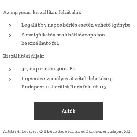
Az ingyenes kiszállítás feltételei:
Legalább 7 napos bérlés esetén vehető igénybe.
A szolgáltatás csak hétköznapokon
használható fel.
Kiszállítási díjak:
3-7 nap esetén 3000 Ft
Ingyenes s
zemélyes átvételi lehetőség
Budapest 11. kerület Budafoki út 113.
Autók
Autóbérlés Budapest XXII kerületbe. Azonnali Autókölcsönzés Budapest XXII