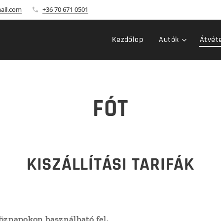
ail.com
+36 70 671 0501
Kezdőlap
Autók
Átvéte
FÓT
KISZÁLLÍTÁSI TARIFÁK
köznapokon használható fel.