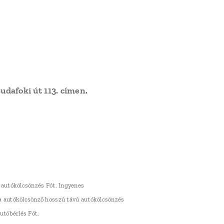
udafoki út 113. címen.
ó autókölcsönzés Fót. Ingyenes
Ga autókölcsönző hosszú távú autókölcsönzés
utóbérlés Fót.