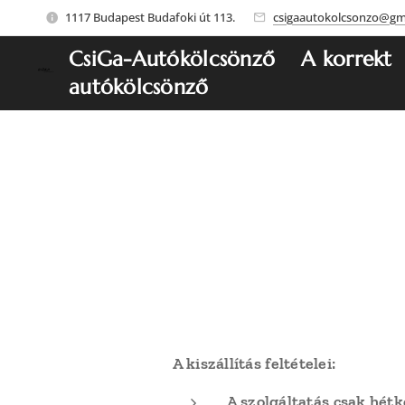
1117 Budapest Budafoki út 113.
csigaautokolcsonzo@gm
CsiGa-Autókölcsönző A korrekt
autókölcsönző
A kiszállítás feltételei:
A szolgáltatás csak hét