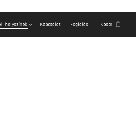
li helyszínek
Kapcsolat
Foglalás
Kosár