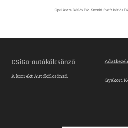
Opel Astra Bérlés Fót. Suzuki Swift bérlés Fó
CSiGa-autókölcsönző
Adatkezel
A korrekt Autókölcsönző.
Gyakori K