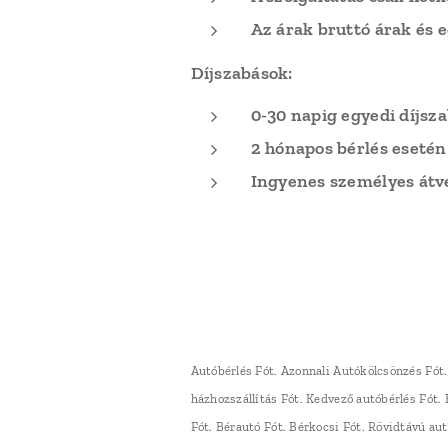
Az árak bruttó árak és 
Díjszabások:
0-30 napig egyedi díjsz
2 hónapos bérlés esetén
Ingyenes s
zemélyes átvé
Autóbérlés Fót. Azonnali Autókölcsönzés Fót.
házhozszállítás Fót. Kedvező autóbérlés Fót
Fót. Bérautó Fót. Bérkocsi Fót. Rövidtávú au