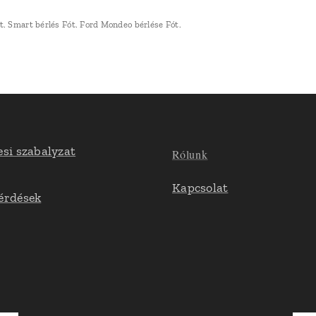
t. Smart bérlés Fót. Ford Mondeo bérlése Fót.
esi szabalyzat
Rólunk
Kapcsolat
érdések