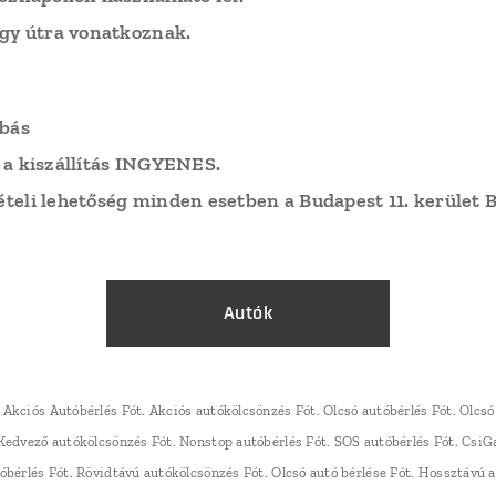
egy útra vonatkoznak.
abás
 a kiszállítás INGYENES.
teli lehetőség minden esetben a Budapest 11. kerület B
Autók
 Akciós Autóbérlés Fót. Akciós autókölcsönzés Fót. Olcsó autóbérlés Fót. Olcs
. Kedvező autókölcsönzés Fót. Nonstop autóbérlés Fót. SOS autóbérlés Fót. Csi
tóbérlés Fót. Rövidtávú autókölcsönzés Fót. Olcsó autó bérlése Fót. Hossztávú a