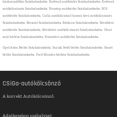
házhozszállítás Százhalombatta. Kedvező autóbérlés Százhalombatta. Kedvező
autókölcsönzés Százhalombatta. Nonstop autóbérlés Százhalombatta. SOS
autóbérlés Százhalombatta. CsiGa autókölcsönző hosszú távú autókölcsönzés
Százhalombatta. Bérautó Százhalombatta. Bérkocsi Százhalombatta. Rövidtávú
autóbérlés Százhalombatta. Rövidtávú autókölcsönzés Százhalombatta. Olcsó
autó bérlése Százhalombatta. Hossztávú autóbérlés Százhalombatta.
Opel Astra Bérlés Százhalombatta. Suzuki Swift bérlés Százhalombatta. Smart
bérlés Százhalombatta. Ford Mondeo bérlése Százhalombatta.
CSiGa-autókölcsönző
A korrekt Autókölcsönző.
Adatkezelesi szabalyzat