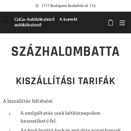
1117 Budapest Budafoki út 113.
CsiGa-Autókölcsönző A korrekt
autókölcsönző
SZÁZHALOMBATTA
KISZÁLLÍTÁSI TARIFÁK
A kiszállítás feltételei:
A szolgáltatás csak hétköznapokon
használható fel.
Az árak bruttó árak és egy útra vonatkoznak.