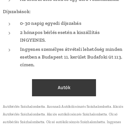
Díjszabások:
0-30 napig egyedi díjszabás
2 hónapos bérlés esetén a kiszállítás
INGYENES.
Ingyenes s
zemélyes átvételi lehetőség minden
esetben a Budapest 11. kerület Budafoki út 113.
címen.
Autók
Autóbérlés Százhalombatta. Azonnali Autókölcsönzés Százhalombatta. Akciós
Autóbérlés Százhalombatta. Akciós autókölcsönzés Százhalombatta. Olcsó
autóbérlés Százhalombatta. Olcsó autókölcsönzés Százhalombatta. Ingyenes