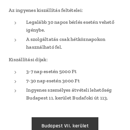
Az ingyenes kiszállítás feltételei:
Legalább 30 napos bérlés esetén vehető
igénybe.
A szolgáltatás csak hétköznapokon
használható fel.
Kiszállítási díjak:
3-7 nap esetén 5000 Ft
7-30 nap esetén 3000 Ft
Ingyenes s
zemélyes átvételi lehetőség
Budapest 11. kerület Budafoki út 113.
Budapest VII. kerület