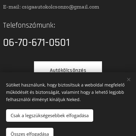
E-mail: csigaautokolcsonzo@gmail.com
Telefonszámunk:
06-70-671-0501
Autókölcsönzés
Sütiket használunk, hogy biztosítsuk a weboldal megfelelő
működését és biztonságát, valamint hogy a lehető legjobb
felhasználói élményt kínáljuk Neked.
autókölcsönzés Feltételek
Csak a legszükségesebbek elfogadása
Összes elfogadása